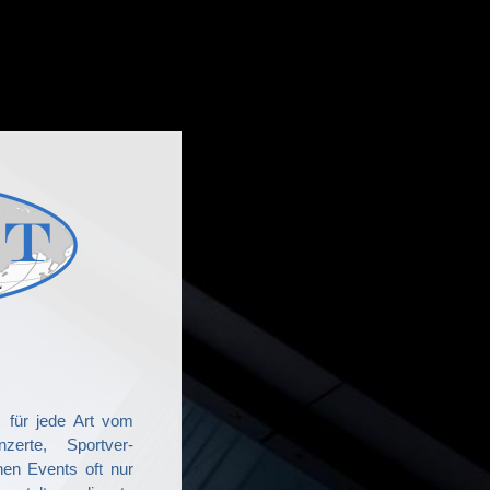
 für jede Art vom
zerte, Sportver-
hen Events oft nur