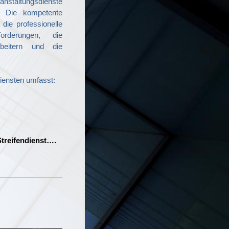
ranstaltungsdienste
: Die kompetente
die professionelle
forderungen, die
rbeitern und die
iensten umfasst:
Streifendienst….