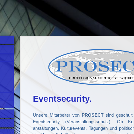
Eventsecurity.
Unsere Mitarbeiter von
PROSECT
sind geschult
Eventsecurity (Veranstaltungsschutz). Ob Kon
anstaltungen, Kulturevents, Tagungen und politisc