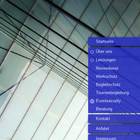
Startseite
Über uns
Leistungen
Revierdienst
Werkschutz
Begleitschutz
Tourneebegleitung
Eventsecurity
Beratung
Kontakt
Anfahrt
Impressum